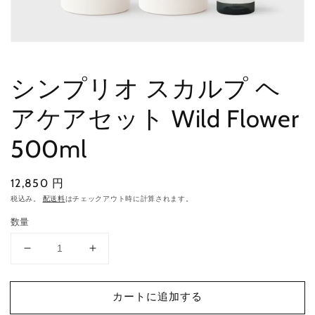
モ
ー
ダ
シンプリオ スカルプ ヘ
ル
で
アケアセット Wild Flower
メ
デ
ィ
500ml
ア
(1)
を
通
12,850 円
開
く
常
税込み。
配送料
はチェックアウト時に計算されます。
価
数量
格
シ
シ
ン
ン
プ
プ
カートに追加する
リ
リ