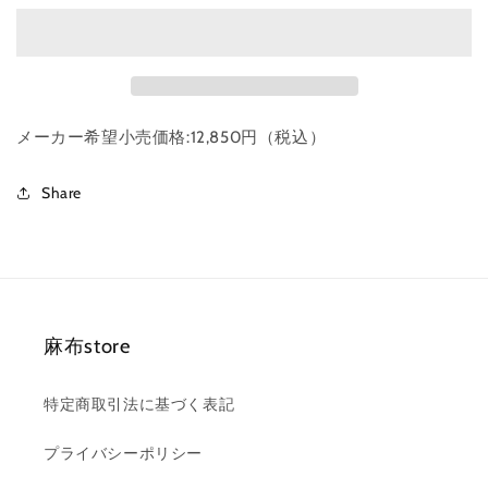
オ
オ
ス
ス
カ
カ
ル
ル
プ
プ
メーカー希望小売価格:12,850円（税込）
ヘ
ヘ
ア
ア
Share
ケ
ケ
ア
ア
セ
セ
ッ
ッ
ト
ト
Wild
Wild
麻布store
Flower
Flower
500ml
500ml
の
の
特定商取引法に基づく表記
数
数
量
量
プライバシーポリシー
を
を