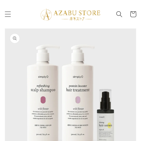
コンテ
カ
ンツに
進む
ー
ト
商品情
報にス
キップ